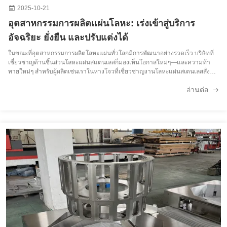
2025-10-21
อุตสาหกรรมการผลิตแผ่นโลหะ: เร่งเข้าสู่บริการ
อัจฉริยะ ยั่งยืน และปรับแต่งได้
ในขณะที่อุตสาหกรรมการผลิตโลหะแผ่นทั่วโลกมีการพัฒนาอย่างรวดเร็ว บริษัทที่
เชี่ยวชาญด้านชิ้นส่วนโลหะแผ่นสแตนเลสก็มองเห็นโอกาสใหม่ๆ—และความท้า
ทายใหม่ๆ สำหรับผู้ผลิตเช่นเราในหางโจวที่เชี่ยวชาญงานโลหะแผ่นสเตนเลสสั่งทำ
พิเศษ (รีดเย็น ขัดด้วยไฟฟ้า 304/316) จากแบบที่ลูกค้าจัดเตรียมให้และส่งมอบไป
อ่านต่อ
ยังตลาดส่งออก ...