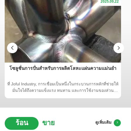
2025.09.22
โซลูชั่นการปั่นสําหรับการผลิตโลหะแผ่นความแม่นยํา
ที่ Joful Industry, การเชื่อมเป็นหนึ่งในกระบวนการหลักที่ช่วยให้
มั่นใจได้ถึงความแข็งแรง ทนทาน และการใช้งานของส่วน
ประกอบแผ่นโลหะสแตนเลสของเรา ด้วยเทคโนโลยีขั้นสูงและ
ฝีมือช่างผู้ชำนาญ เราจึงนำเสนอโซลูชันการเชื่อมที่เชื่อถือได้ซึ่ง
หลั
ปรับให้เหมาะกับความต้องการของอุตสาหกรรมทั่วโลก ความ
สามารถในการเชื่อมของเรา 1. การเชื่อมทิก (Gas Tungsten
ร้อน
ขาย
ดูเพิ่มเติม
Arc Welding – GTAW) ความแม่นยำและผิวสำเร็จที่สะอาด: การ
เชื่อมทิกให้การควบคุมการป้อนความร้อนได้ดีเยี่ยม ทำให้เกิดรอย