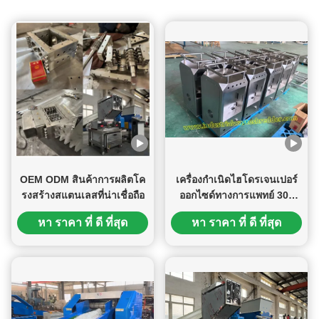
เชื่อมที่สะอาดและสวยงามโดยมีสะเก็ดไฟน้อยที่สุด การใช้งาน:
เหมาะสำหรับสแตนเลส วัสดุแผ่นบาง และส่วนประกอบที่
ต้องการรูปลักษณ์และความแม่นยำที่เหนือกว่า ข้อดี: ข้อต่อ
คุณภาพสูง ทนทานต่อการกัดกร่อน การควบคุมที่ดีเยี่ยมสำหรับ
ชิ้นส่วนที่ซับซ้อนและผนังบาง การบิดเบือนน้อยที่สุด ทำให้
เหมาะสำหรับการประกอบที่มีความแม่นยำ 2. การเชื่อมด้วย
เลเซอร์แบบกึ่งอัตโนมัติ ประสิทธิภาพและความเร็วสูง: การ
เชื่อมด้วยเลเซอร์ช่วยให้ประมวลผลได้อย่างรวดเร็วในขณะที่ยัง
คงรักษาข้อต่อที่แข็งแรงและสม่ำเสมอ การใช้งาน: ใช้กันอย่าง
ผ
แพร่หลายสำหรับชุดการผลิตขนาดกลางถึงขนาดใหญ่ ซึ่ง
ประสิทธิภาพและความสามารถในการทำซ้ำมีความสำคัญอย่าง
OEM ODM สินค้าการผลิตโค
เครื่องกําเนิดไฮโดรเจนเปอร์
ยิ่ง ข้อดี: รอยเชื่อมแคบที่มีการเจาะลึก ลดโซนที่ได้รับผลกระทบ
รงสร้างสแตนเลสที่น่าเชื่อถือ
ออกไซด์ทางการแพทย์ 304
จากความร้อนเพื่อลดการเสียรูป เหมาะสำหรับการทำงาน
โครงการประมวลผลแบบกํา
อัตโนมัติและการรวมเข้ากับสายการผลิต การประกันคุณภาพใน
หา ราคา ที่ ดี ที่สุด
หา ราคา ที่ ดี ที่สุด
หนดเอง บริการด้านการแพทย์
การเชื่อม เพื่อให้มั่นใจถึงประสิทธิภาพที่มั่นคงและอายุการใช้
โครงการผลิตกล่องสแตนเลส
งานที่ยาวนานของผลิตภัณฑ์ของเรา เราจึงตรวจสอบ
CNC Bending
กระบวนการเชื่อมอย่างเข้มงวดด้วย: ช่างเชื่อมที่มีทักษะซึ่งได้รับ
การฝึกอบรมตามมาตรฐานสากล การตรวจสอบในกระบวนการ
สำหรับการจัดตำแหน่ง การเจาะ และความสมบูรณ์ของรอย
เชื่อม การตกแต่งหลังการเชื่อม การขัดเงา และการทดสอบความ