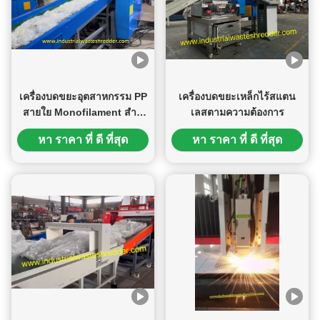
แข็งแรงในกรณีที่จำเป็น อุตสาหกรรมที่เราให้บริการ โซลูชัน
การเชื่อมของเราสนับสนุนอุตสาหกรรมที่หลากหลาย รวมถึง:
อุปกรณ์แปรรูปอาหาร เครื่องใช้ในครัวและตู้สแตนเลส ตู้ไฟฟ้า
และตัวเรือนสื่อสาร ส่วนประกอบเครื่องจักรอุตสาหกรรม ชิ้น
ส่วน OEM แบบกำหนดเอง ทำไมต้องเลือกเรา การผสมผสาน
ระหว่าง งานฝีมือแบบแมนนวลและเทคโนโลยีการเชื่อมแบบกึ่ง
เครื่องบดขยะอุตสาหกรรม PP
เครื่องบดขยะเหล็กไร้สแตน
อัตโนมัติ ความเชี่ยวชาญใน การผลิตแผ่นโลหะสแตนเลส
สายใย Monofilament สําห
เลสตามความต้องการ
สำหรับตลาดส่งออก ความสามารถในการจัดการทั้ง คำสั่งซื้อ
รับ PET PP HDPE PA สายใย
แบบกำหนดเองจำนวนน้อย และ การผลิตปริมาณมาก ความมุ่ง
หา ราคา ที่ ดี ที่สุด
หา ราคา ที่ ดี ที่สุด
ความจุ 300-2000kg ต่อ
มั่นสู่ ความแม่นยำ ความทนทาน และมาตรฐานคุณภาพระดับ
ชั่วโมง
สากล