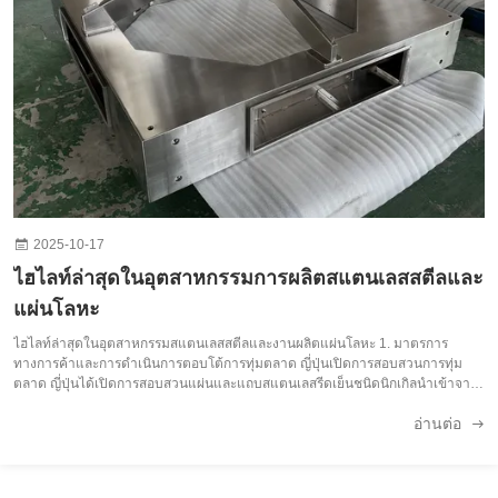
2025-10-17
ไฮไลท์ล่าสุดในอุตสาหกรรมการผลิตสแตนเลสสตีลและ
แผ่นโลหะ
ไฮไลท์ล่าสุดในอุตสาหกรรมสแตนเลสสตีลและงานผลิตแผ่นโลหะ 1. มาตรการ
ทางการค้าและการดำเนินการตอบโต้การทุ่มตลาด ญี่ปุ่นเปิดการสอบสวนการทุ่ม
ตลาด ญี่ปุ่นได้เปิดการสอบสวนแผ่นและแถบสแตนเลสรีดเย็นชนิดนิกเกิลนำเข้าจาก
จีนและไต้หวัน ท่ามกลางข้อร้องเรียนจากผู้ผลิตในประเทศว่าสินค้านำเข้าราคาถูก
อ่านต่อ
กำลังทำลายกำไร จีนขยา...