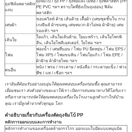
ถุงจัมโบ้ / ถุง PP / ถุงทอและไม่ทอ / ถุงพลาสติก (PP
ถุง/ฟิล์มพลาสติก/
PE PVC ฯลฯ ตราบใดที่ยังเป็นถุงอ่อน) ฟิล์ม
แถบ
พลาสติก
ขอบควิลท์ ด้าย เส้นด้าย เสื้อผ้า (เศษชุดชั้นใน กาง
เศษผ้า
เกงยีนส์ ผ้าขนหนู เศษหมวก ผ้าไม่ทอ ผ้าฝ้าย) เศษ
รองเท้า ฯลฯ
ใยแก้ว, เส้นใยเส้นด้าย, ใยมะพร้าว, เส้นใยโพรพิ
เส้นใย
ลีน, เส้นใยโพลีเอสเตอร์, ใยไหม ฯลฯ
ฟองน้ำ / เศษที่นอน / โฟม PU ยืดหยุ่น / โฟม EPS /
โฟม
โฟม XPS / โฟมขนหิน / โฟมใยแก้ว / โฟม EPE /
ผ้าฝ้าย ผ้าฝ้ายไหม ฯลฯ
หนัง / พรม / กระดาษ / หนังสือ / กระดาษแข็ง / ฟาง
คนอื่น
พืช / แห / เชือก ฯลฯ
เรายินดีต้อนรับอย่างอบอุ่นให้คุณทดสอบเครื่องก่อนซื้อ คุณสามารถ
เยี่ยมชมเรา ส่งตัวอย่างขยะมาให้เรา เปิดการสนทนาทางวิดีโอกับเรา
หรือเราสามารถจัดให้คุณทดสอบเครื่องในโรงงานลูกค้าเก่าใกล้บ้าน
คุณ เรามีลูกค้าจากทั่วทุกมุม โลก
คำอธิบายเกี่ยวกับเครื่องตัดถุงจัมโบ้ PP
หลักการออกแบบและการทำงาน
หลักการทำงานของเครื่องคล้ายกรรไกร ออกแบบใบมีดแบบหมุนบิด